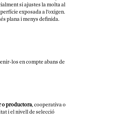
cialment si ajustes la molta al
uperfície exposada a l’oxigen.
més plana i menys definida.
 tenir-los en compte abans de
 o productora
, cooperativa o
at i el nivell de selecció