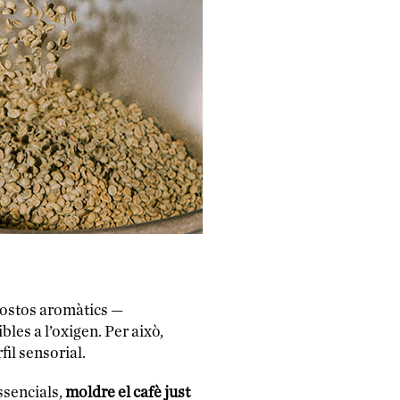
postos aromàtics —
les a l’oxigen. Per això,
fil sensorial.
ssencials,
moldre el cafè just