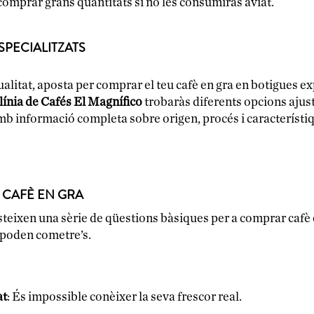
 comprar grans quantitats si no les consumiràs aviat.
SPECIALITZATS
alitat, aposta per comprar el teu cafè en gra en botigues ex
 línia de Cafés El Magnífico
trobaràs diferents opcions ajust
mb informació completa sobre origen, procés i característiq
 CAFÈ EN GRA
teixen una sèrie de qüestions bàsiques per a comprar cafè 
poden cometre’s.
at
: És impossible conèixer la seva frescor real.