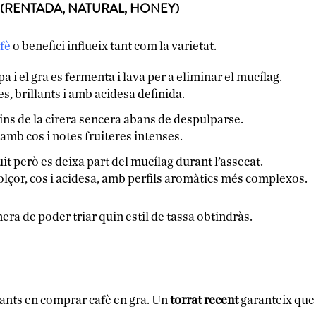
 (RENTADA, NATURAL, HONEY)
fè
o benefici influeix tant com la varietat.
pa i el gra es fermenta i lava per a eliminar el mucílag.
, brillants i amb acidesa definida.
dins de la cirera sencera abans de despulparse.
amb cos i notes fruiteres intenses.
it però es deixa part del mucílag durant l’assecat.
olçor, cos i acidesa, amb perfils aromàtics més complexos.
ra de poder triar quin estil de tassa obtindràs.
tants en comprar cafè en gra. Un
torrat recent
garanteix que 