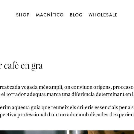
SHOP
MAGNÍFICO
BLOG
WHOLESALE
NOSALTRES
TALLERS
CAFÉ
BLOG
TAST OBERT
D’ORIGEN
DESCAFEÏNATS
 cafè en gra
BLENDS
CÀPSULES
cat cada vegada més ampli, on conviuen orígens, processos, 
a i el torrador adequat marca una diferència determinant en l
MATCHA
ferim aquesta guia que reuneix els criteris essencials per a 
BLENDSMITH
pectiva professional d’un torrador amb dècades d’experièn
XOCOLATA