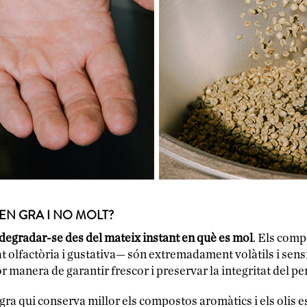
EN GRA I NO MOLT?
 degradar-se des del mateix instant en què es mol
. Els com
 olfactòria i gustativa— són extremadament volàtils i sensib
r manera de garantir frescor i preservar la integritat del per
 gra qui conserva millor els compostos aromàtics i els olis e