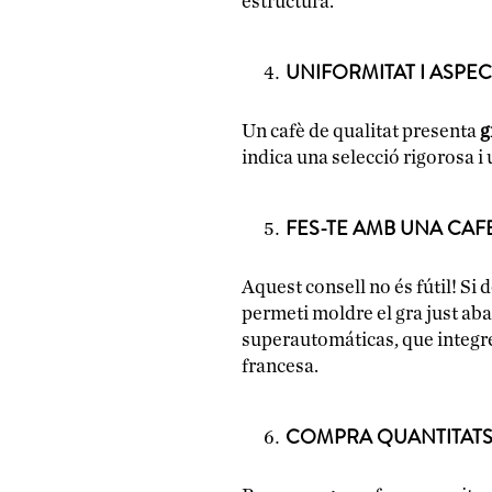
estructura.
UNIFORMITAT I ASPEC
Un cafè de qualitat presenta
g
indica una selecció rigorosa i 
FES-TE AMB UNA CAF
Aquest consell no és fútil! S
permeti moldre el gra just aba
superautomáticas, que integren
francesa.
COMPRA QUANTITAT