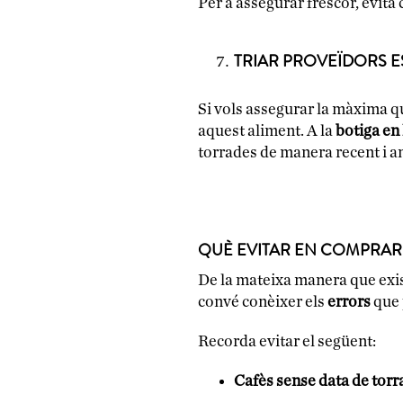
Per a assegurar frescor, evita
TRIAR PROVEÏDORS E
Si vols assegurar la màxima qu
aquest aliment. A la
botiga en
torrades de manera recent i a
QUÈ EVITAR EN COMPRAR
De la mateixa manera que exis
convé conèixer els
errors
que 
Recorda evitar el següent:
Cafès sense data de torr