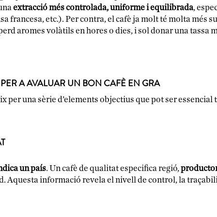
una
extracció més controlada, uniforme i equilibrada
, espe
a francesa, etc.). Per contra, el cafè ja molt té molta més s
perd aromes volàtils en hores o dies, i sol donar una tassa 
 PER A AVALUAR UN BON CAFÈ EN GRA
eix per una sèrie d’elements objectius que pot ser essencial
AT
ndica un país
. Un cafè de qualitat especifica regió,
productor
ud. Aquesta informació revela el nivell de control, la traçabilit