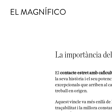
EL MAGNÍFICO
La importància dels
El
contacte estret amb caficul
la seva història i el seu poten
excepcionals que arriben al ca
treball en origen.
Aquest vincle va més enllà de
traçabilitat i la millora consta