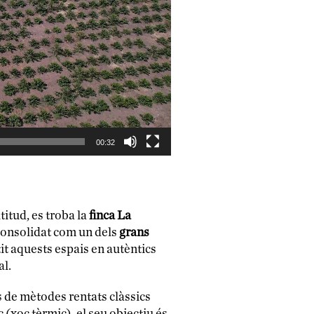
00:32
itud, es troba la
finca La
consolidat com un dels
grans
tit aquests espais en autèntics
al.
s de mètodes rentats clàssics
(xoc tèrmic), el seu objectiu és