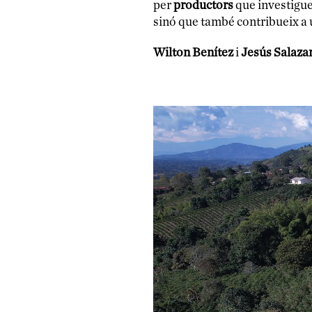
per
productors
que investiguen
sinó que també contribueix a 
Wilton Benítez
i
Jesús Salaza
Reproductor
de
vídeo