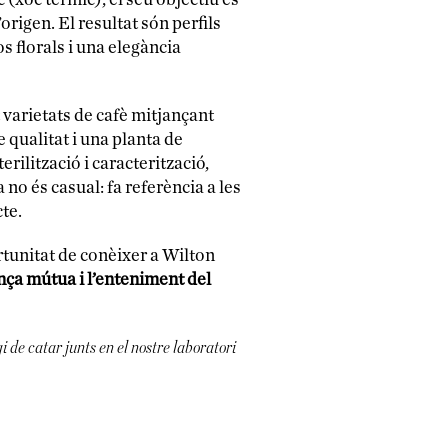
’origen. El resultat són perfils
s florals i una elegància
t varietats de cafè mitjançant
 qualitat i una planta de
rilització i caracterització,
o és casual: fa referència a les
te.
rtunitat de conèixer a Wilton
nça mútua i l’enteniment del
i de catar junts en el nostre laboratori