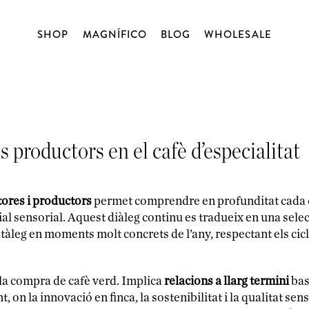
SHOP
MAGNÍFICO
BLOG
WHOLESALE
NOSALTRES
TALLERS
CAFÉ
BLOG
TAST OBERT
D’ORIGEN
DESCAFEÏNATS
 productors en el cafè d’especialitat
BLENDS
CÀPSULES
tores i productors
permet comprendre en profunditat cada caf
cial sensorial. Aquest diàleg continu es tradueix en una sele
MATCHA
tàleg en moments molt concrets de l’any, respectant els cicle
BLENDSMITH
XOCOLATA
 la compra de cafè verd. Implica
relacions a llarg termini
bas
nt, on la innovació en finca, la sostenibilitat i la qualitat s