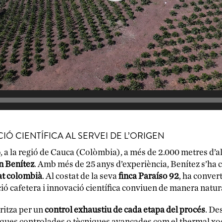
IÓ CIENTÍFICA AL SERVEI DE L’ORIGEN
a la regió de Cauca (Colòmbia), a més de 2.000 metres d’alt
n Benítez
. Amb més de 25 anys d’experiència, Benítez s’ha 
tat colombià
. Al costat de la seva
finca Paraíso 92
, ha conver
ció cafetera i innovació científica conviuen de manera natur
eritza per un
control exhaustiu de cada etapa del procés
. De
ques controlades o tècniques avançades com el thermal xoc 