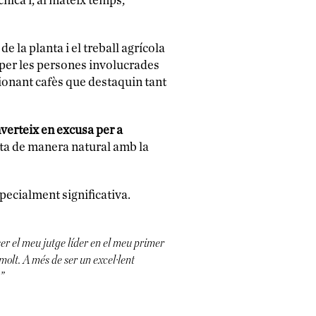
nica i, al mateix temps,
e la planta i el treball agrícola
te per les persones involucrades
cionant cafès que destaquin tant
nverteix en excusa per a
ta de manera natural amb la
specialment significativa.
er el meu jutge líder en el meu primer
olt. A més de ser un excel·lent
.”