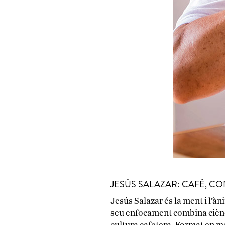
JESÚS SALAZAR: CAFÈ, C
Jesús Salazar és la ment i l’à
seu enfocament combina ciència