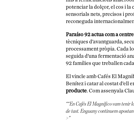
potenciar la dolçor, el cos i la
sensorials nets, precisos i pr
reconeguda internacionalmen
Paraíso 92 actua com a centre
tècniques d’avantguarda, secu
processament pròpia. Cada lot 
seguida d’una fermentació anae
92 famílies que treballen cada
El vincle amb Cafés El Magnífi
Benítez i catar al costat d’ell 
producte
. Com assenyala Clau
““En Cafés El Magnífico vam tenir la 
de tast. Enguany continuem apostant 
>”