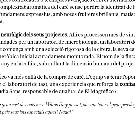
 complexitat aromàtica del cafè sense perdre la identitat de l
ofundament expressius, amb notes fruiteres brillants, matiso
t.
 neuràlgic dels seus projectes
. Allí es processen més de vin
ndades per un laboratori de microbiologia, un laboratori de
comença amb una selecció rigorosa de la cirera, la seva este
ròbica inicial acuradament monitorada. El nom de la finca n
 any en la collita, subratllant la dimensió humana del projec
co va més enllà de la compra de cafè. L’equip va tenir l’opo
en el laboratori de tast, una experiència que reforça la
confia
dia Sans, responsable de qualitat de El Magnífico :
gran sort de conèixer a Wilton l’any passat, on vam tenir el gran privileg
pels seus lots especials aquest Nadal.”