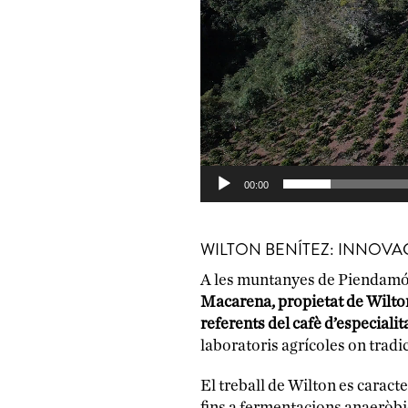
00:00
WILTON BENÍTEZ: INNOVAC
A les muntanyes de Piendamó, 
Macarena, propietat de Wilto
referents del cafè d’especiali
laboratoris agrícoles on tradi
El treball de Wilton es caract
fins a fermentacions anaeròbi