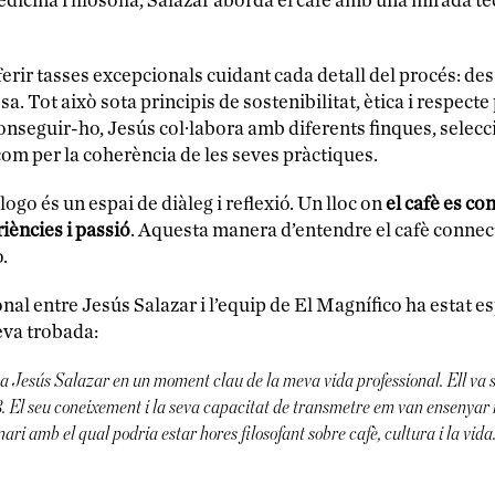
dicina i filosofia, Salazar aborda el cafè amb una mirada tèc
rir tasses excepcionals cuidant cada detall del procés: des d
assa. Tot això sota principis de sostenibilitat, ètica i respec
conseguir-ho, Jesús col·labora amb diferents finques, selec
 com per la coherència de les seves pràctiques.
ogo és un espai de diàleg i reflexió. Un lloc on
el cafè es co
iències i passió
. Aquesta manera d’entendre el cafè connec
.
onal entre Jesús Salazar i l’equip de El Magnífico ha estat e
eva trobada:
 a Jesús Salazar en un moment clau de la meva vida professional. Ell va s
 El seu coneixement i la seva capacitat de transmetre em van ensenyar m
ri amb el qual podria estar hores filosofant sobre cafè, cultura i la vida