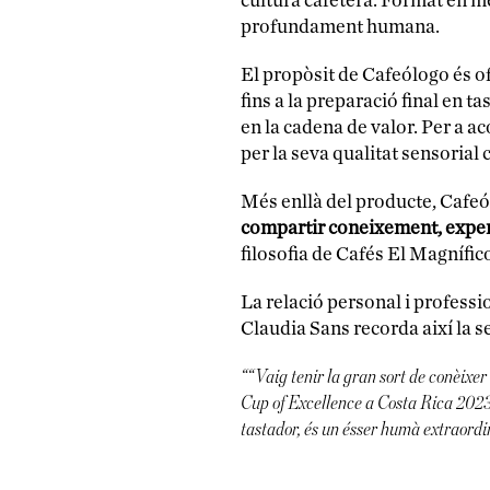
cultura cafetera. Format en me
profundament humana.
El propòsit de Cafeólogo és ofe
fins a la preparació final en t
en la cadena de valor. Per a a
per la seva qualitat sensorial
Més enllà del producte, Cafeól
compartir coneixement, exper
filosofia de Cafés El Magnífico
La relació personal i professi
Claudia Sans recorda així la s
““Vaig tenir la gran sort de conèixer
Cup of Excellence a Costa Rica 2023.
tastador, és un ésser humà extraordina