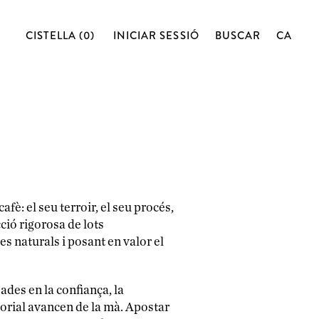
CISTELLA (0)
INICIAR SESSIÓ
BUSCAR
CA
è: el seu terroir, el seu procés,
cció rigorosa de lots
s naturals i posant en valor el
ades en la confiança, la
ensorial avancen de la mà. Apostar