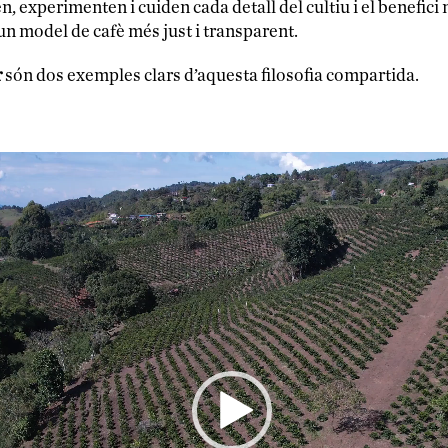
ACCESSORIS
, experimenten i cuiden cada detall del cultiu i el benefici no
MERCHANDISING
un model de cafè més just i transparent.
r
són dos exemples clars d’aquesta filosofia compartida.