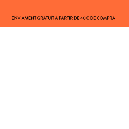
ENVIAMENT GRATUÏT A PARTIR DE 40 € DE COMPRA
L CLIENT
 81
e 9:00 a 16:00h
nifico.com
AVÍS LEGAL
POLÍTICA DE PRIVACITAT
POLÍTICA DE COOKIES
TERMES DE CURSOS I TALLERS
TERMES DE CURSOS I TALLERS