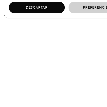
DESCARTAR
PREFERÈNCI
EL BORN
CIUTAT VELLA
C/ Argenteria, 64
C/ Xuclà, 25
Barcelona
Barcelona
T. (+34) 93 319 39 75
T. (+34) 93 317 34 38
SUBSCRIU-TE