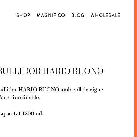
SHOP
MAGNÍFICO
BLOG
WHOLESALE
NOSALTRES
TALLERS
CAFÉ
BLOG
TAST OBERT
D’ORIGEN
DESCAFEÏNATS
BULLIDOR HARIO BUONO
BLENDS
CÀPSULES
ullidor HARIO BUONO amb coll de cigne
'acer inoxidable.
MATCHA
BLENDSMITH
apacitat 1200 ml.
XOCOLATA