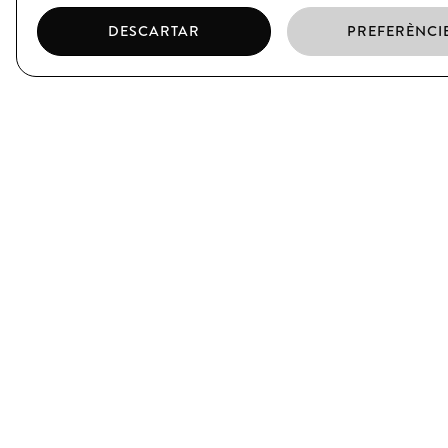
DESCARTAR
PREFERÈNCI
EL BORN
CIUTAT VELLA
C/ Argenteria, 64
C/ Xuclà, 25
Barcelona
Barcelona
T. (+34) 93 319 39 75
T. (+34) 93 317 34 38
SUBSCRIU-TE