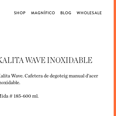
SHOP
MAGNÍFICO
BLOG
WHOLESALE
NOSALTRES
TALLERS
CAFÉ
BLOG
TAST OBERT
D’ORIGEN
DESCAFEÏNATS
KALITA WAVE INOXIDABLE
BLENDS
CÀPSULES
alita Wave. Cafetera de degoteig manual d'acer
noxidable.
MATCHA
BLENDSMITH
ida # 185-600 ml.
XOCOLATA