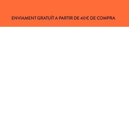
ENVIAMENT GRATUÏT A PARTIR DE 40 € DE COMPRA
L CLIENT
 81
e 9:00 a 16:00h
nifico.com
AVÍS LEGAL
POLÍTICA DE PRIVACITAT
POLÍTICA DE COOKIES
TERMES DE CURSOS I TALLERS
TERMES DE CURSOS I TALLERS