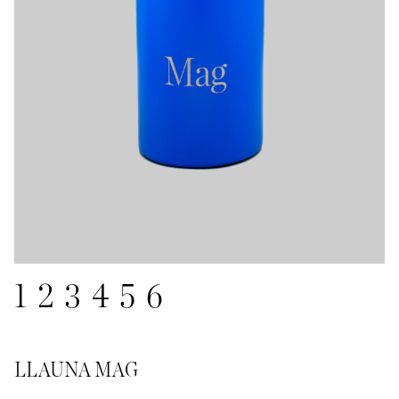
1
2
3
4
5
6
LLAUNA MAG