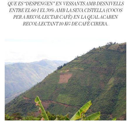
QUE ES “DESPENGEN” EN VESSANTS AMB DESNIVELLS
ENTRE EL 60 I EL 70% AMB LA SEVA CISTELLA (COCOS
PER A RECOL·LECTAR CAFÈ) EN LA QUAL ACABEN
RECOL·LECTANT 10 KG DE CAFÈ CIRERA.