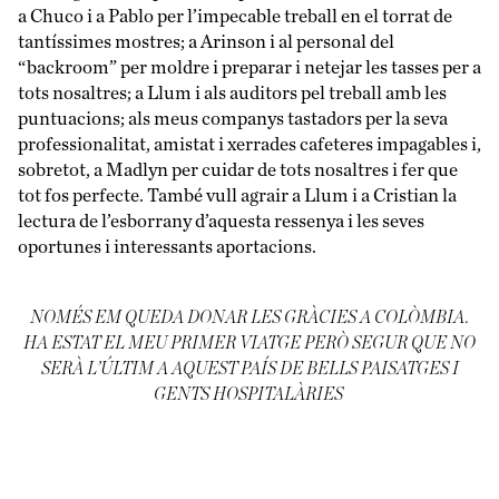
a Chuco i a Pablo per l’impecable treball en el torrat de
tantíssimes mostres; a Arinson i al personal del
“backroom” per moldre i preparar i netejar les tasses per a
tots nosaltres; a Llum i als auditors pel treball amb les
puntuacions; als meus companys tastadors per la seva
professionalitat, amistat i xerrades cafeteres impagables i,
sobretot, a Madlyn per cuidar de tots nosaltres i fer que
tot fos perfecte. També vull agrair a Llum i a Cristian la
lectura de l’esborrany d’aquesta ressenya i les seves
oportunes i interessants aportacions.
NOMÉS EM QUEDA DONAR LES GRÀCIES A COLÒMBIA.
HA ESTAT EL MEU PRIMER VIATGE PERÒ SEGUR QUE NO
SERÀ L’ÚLTIM A AQUEST PAÍS DE BELLS PAISATGES I
GENTS HOSPITALÀRIES