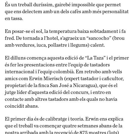
És un treball duríssim, gairebé impossible que permet
que ens delectem amb un dels cafès amb més personalitat
en tassa.
En posar-se el sol, la temperatura baixa sobtadament i fa
fred. De tornada a l’hotel, s’agraeix un “sancocho” (brou
amb verdures, iuca, pollastre i llegums) calent.
El dilluns comença aquesta edició de “La Taza” i el primer
és fer les presentacions entre l’equip de tastadors
internacional i l’equip colombià. Em retrobo amb vells
amics com Erwin Mierisch (expert tastador i caficultor,
propietari de la finca San José a Nicaragua), que és el
jutge líder d’aquesta edició del concurs, i entro en
contacte amb altres tastadors amb els quals no havia
coincidit abans.
El primer dia és de calibratge i teoria. Erwin ens explica
que el treball va començar quatre setmanes abans de la
nostra arribada amb la recepció de 875 mostres (lots)