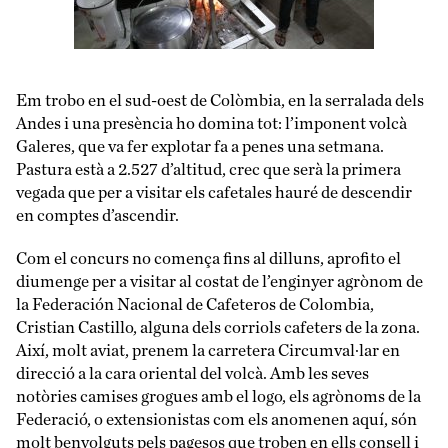
Em trobo en el sud-oest de Colòmbia, en la serralada dels
Andes i una presència ho domina tot: l’imponent volcà
Galeres, que va fer explotar fa a penes una setmana.
Pastura està a 2.527 d’altitud, crec que serà la primera
vegada que per a visitar els cafetales hauré de descendir
en comptes d’ascendir.
Com el concurs no comença fins al dilluns, aprofito el
diumenge per a visitar al costat de l’enginyer agrònom de
la Federación Nacional de Cafeteros de Colombia,
Cristian Castillo, alguna dels corriols cafeters de la zona.
Així, molt aviat, prenem la carretera Circumval·lar en
direcció a la cara oriental del volcà. Amb les seves
notòries camises grogues amb el logo, els agrònoms de la
Federació, o extensionistas com els anomenen aquí, són
molt benvolguts pels pagesos que troben en ells consell i