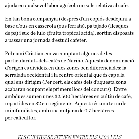
ajuda en qualsevol labor agrícola no sols relativa al cafè.
En tan bona companyia i després d’un copiós desdejuni a
base d’ous en casserola (ous ferrats), pa tajado (llesques
de pa) i suc de lulo (fruita tropical àcida), sortim disposats
a passar una jornada d’estudi cafeter.
Pel camí Cristian em va comptant algunes de les
particularitats dels cafès de Nariño. Aquesta denominació
d’origen es divideix en dues zones ben diferenciades: la
serralada occidental i la centro oriental que és cap a la
qual ens dirigim (Per cert, els cafès dels d’aquesta zona
acabaran ocupant els primers llocs del concurs). Entre
ambdues sumen unes 32.500 hectàrees en cultiu de cafè,
repartides en 32 corregiments. Aquesta és una terra de
minifundistes, amb una mitjana de 0,7 hectàrees
per caficultor.
ELS CULTIUS SE SITUEN ENTRE ELS 1.500 I ELS