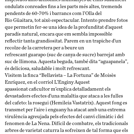
ondulats conreades fins a les parts més altes, tremends
pendents de 60-70% i barrancs com l’Olla del
Rio Güaitara, tot això espectacular. Intento prendre fotos
que permetin fer-se una idea de la profunditat d’aquest
paradís natural, encara que em sembla impossible
reflectir tanta grandiositat. Parem en un trapiche d’un
recolze de la carretera per a beure un
refrescant guarapo (suc de canya de sucre) barrejat amb
suc de llimona. Aquesta beguda, també dita “aguapanela”,
és deliciosa, saludable i molt refrescant.
Visitem la finca “Bellavista – La Fortuna” de Moisès
Enríquez, en el corriol L’Enginy Aquest
apassionat caficultor m’explica detalladament els
devastadors efectes d’una malaltia que ataca a les fulles
del cafeto: la rosegui (Hemileia Vastatrix). Aquest fong es
transmet per l’aire i enguany ha atacat amb una extrema
virulència agreujada pels efectes del canvi climàtic i del
fenomen de La Nena. Difícil de combatre, els tradicionals
arbres de varietat caturra la sofreixen de tal forma que els