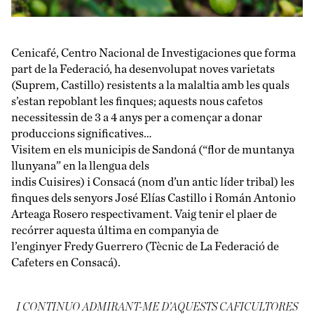
Cenicafé, Centro Nacional de Investigaciones que forma
part de la Federació, ha desenvolupat noves varietats
(Suprem, Castillo) resistents a la malaltia amb les quals
s’estan repoblant les finques; aquests nous cafetos
necessitessin de 3 a 4 anys per a començar a donar
produccions significatives…
Visitem en els municipis de Sandoná (“flor de muntanya
llunyana” en la llengua dels
indis Cuisires) i Consacá (nom d’un antic líder tribal) les
finques dels senyors José Elías Castillo i Román Antonio
Arteaga Rosero respectivament. Vaig tenir el plaer de
recórrer aquesta última en companyia de
l’enginyer Fredy Guerrero (Tècnic de La Federació de
Cafeters en Consacá).
I CONTINUO ADMIRANT-ME D’AQUESTS CAFICULTORES