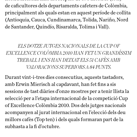
de caficultores dels departaments cafeters de Colòmbia,
principalment als quals estan en aquest període de collita
(Antioquia, Cauca, Cundinamarca, Tolida, Nariño, Nord
de Santander, Quindío, Risaralda, Tolima i Vall).
ELS DOTZE JUTGES NACIONALS DE LA CUP OF
EXCELLENCE COLÒMBIA 2010 HAN FET UN GRANDÍSSIM
TREBALL I ENS HAN DEIXAT ELS 51 CAFÈS AMB
VALORACIONS SUPERIORS A 84 PUNTS.
Durant vint-i-tres dies consecutius, aquests tastadors,
amb Erwin Mierisch al capdavant, han fet fins a sis
sessions de tast diàries d’onze mostres per a tenir llista la
selecció per a l’etapa internacional de la competició Cup
of Excellence Colòmbia 2010. Dos dels jutges nacionals
acompanyen al jurat internacional en l’elecció dels deu
millors cafès (Top ten) i dels quals formaran part de la
subhasta a la fi d’octubre.