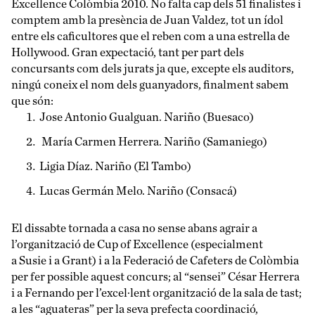
Excellence Colòmbia 2010. No falta cap dels 51 finalistes i
comptem amb la presència de Juan Valdez, tot un ídol
entre els caficultores que el reben com a una estrella de
Hollywood. Gran expectació, tant per part dels
concursants com dels jurats ja que, excepte els auditors,
ningú coneix el nom dels guanyadors, finalment sabem
que són:
Jose Antonio Gualguan. Nariño (Buesaco)
María Carmen Herrera. Nariño (Samaniego)
Ligia Díaz. Nariño (El Tambo)
Lucas Germán Melo. Nariño (Consacá)
El dissabte tornada a casa no sense abans agrair a
l’organització de Cup of Excellence (especialment
a Susie i a Grant) i a la Federació de Cafeters de Colòmbia
per fer possible aquest concurs; al “sensei” César Herrera
i a Fernando per l’excel·lent organització de la sala de tast;
a les “aguateras” per la seva prefecta coordinació,