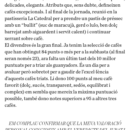
delicades, elegants. Atributs que, sens dubte, defineixen
cafès excepcionals. I al final de la jornada, reunió en la
pastisseria La Catedral per a prendre un pastís de préssec
amb un “bullit” (suc de maracujà, gerd o lulo, ben dolç
barrejat amb aiguardent i servit calent) i continuar
xerrant sobre cafè.
El divendres és la gran final. Ja tenim la selecció de cafès
que han obtingut 84 punts o més per a la subhasta (al final
seran només 23), ara falta un últim tast dels 10 millor
puntuats per a triar als guanyadors. És un dia per a
avaluar però sobretot per a gaudir de l’excel·lència
d’aquests cafès triats. Li dono 100 punts al meu cafè
favorit (dolç, sucós, transparent, sedós, equilibrat i
complex) em sembla que mereix la màxima puntuació
possible, també dono notes superiors a 95 a altres tres
cafès.
EM COMPLAU CONFIRMAR QUE LA MEVA VALORACIÓ