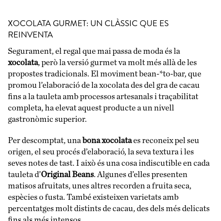
XOCOLATA GURMET: UN CLÀSSIC QUE ES
REINVENTA
Segurament, el regal que mai passa de moda és la
xocolata
, però la versió gurmet va molt més allà de les
propostes tradicionals. El moviment bean-*to-bar, que
promou l’elaboració de la xocolata des del gra de cacau
fins a la tauleta amb processos artesanals i traçabilitat
completa, ha elevat aquest producte a un nivell
gastronòmic superior.
Per descomptat, una
bona xocolata
es reconeix pel seu
origen, el seu procés d’elaboració, la seva textura i les
seves notes de tast. I això és una cosa indiscutible en cada
tauleta d’
Original Beans
. Algunes d’elles presenten
matisos afruitats, unes altres recorden a fruita seca,
espècies o fusta. També existeixen varietats amb
percentatges molt distints de cacau, des dels més delicats
fins als més intensos.