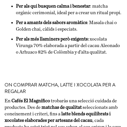
Per als qui busquen calma i benestar
: matcha
orgànic cerimonial, ideal per a crear un ritual propi.
Per a amants dels sabors aromàtics
: Masala chai o
Golden chai, càlids i especiats.
Per als més llaminers però exigents:
xocolata
Virunga 70%
elaborada a partir del cacau Aleonado
o
Arhuaco 82%
de Colòmbia y d’alta qualitat.
ON COMPRAR MATCHA, LATTE I XOCOLATA PER A
REGALAR
En
Cafés El Magnífico
trobaràs una selecció cuidada de
productes. Des de
matchas de qualitat
seleccionats amb
coneixement i criteri, fins a
latte blends equilibrats i
xocolates elaborades per artesans del cacau
, cada
producte ha estat triat pel seu sabor, el seu origen i la seva