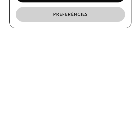
PREFERÈNCIES
CA
ES
EN
EL BORN
C/ Argenteria, 64
Barcelona
T. (+34) 93 319 39 75
CIUTAT VELLA
C/ Xuclà, 25
Barcelona
T. (+34) 93 317 34 38