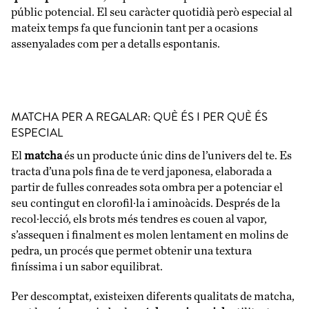
públic potencial. El seu caràcter quotidià però especial al
mateix temps fa que funcionin tant per a ocasions
assenyalades com per a detalls espontanis.
MATCHA PER A REGALAR: QUÈ ÉS I PER QUÈ ÉS
ESPECIAL
El
matcha
és un producte únic dins de l’univers del te. Es
tracta d’una pols fina de te verd japonesa, elaborada a
partir de fulles conreades sota ombra per a potenciar el
seu contingut en clorofil·la i aminoàcids. Després de la
recol·lecció, els brots més tendres es couen al vapor,
s’assequen i finalment es molen lentament en molins de
pedra, un procés que permet obtenir una textura
finíssima i un sabor equilibrat.
Per descomptat, existeixen diferents qualitats de matcha,