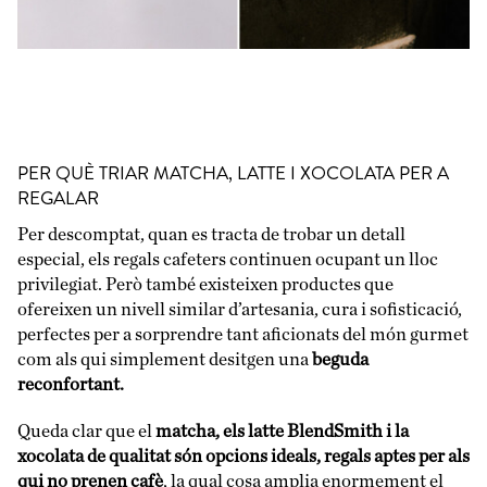
PER QUÈ TRIAR MATCHA, LATTE I XOCOLATA PER A
REGALAR
Per descomptat, quan es tracta de trobar un detall
especial, els regals cafeters continuen ocupant un lloc
privilegiat. Però també existeixen productes que
ofereixen un nivell similar d’artesania, cura i sofisticació,
perfectes per a sorprendre tant aficionats del món gurmet
com als qui simplement desitgen una
beguda
reconfortant.
Queda clar que el
matcha, els latte BlendSmith i la
xocolata de qualitat són opcions ideals, regals aptes per als
qui no prenen cafè
, la qual cosa amplia enormement el