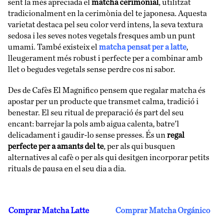
sent la més apreciada el
matcha cerimonial
, utilitzat
tradicionalment en la cerimònia del te japonesa. Aquesta
varietat destaca pel seu color verd intens, la seva textura
sedosa i les seves notes vegetals fresques amb un punt
umami. També existeix el
matcha pensat per a latte
,
lleugerament més robust i perfecte per a combinar amb
llet o begudes vegetals sense perdre cos ni sabor.
Des de Cafès El Magnifico pensem que regalar matcha és
apostar per un producte que transmet calma, tradició i
benestar. El seu ritual de preparació és part del seu
encant: barrejar la pols amb aigua calenta, batre’l
delicadament i gaudir-lo sense presses. És un
regal
perfecte per a amants del te
, per als qui busquen
alternatives al cafè o per als qui desitgen incorporar petits
rituals de pausa en el seu dia a dia.
Comprar Matcha Latte
Comprar Matcha Orgánico