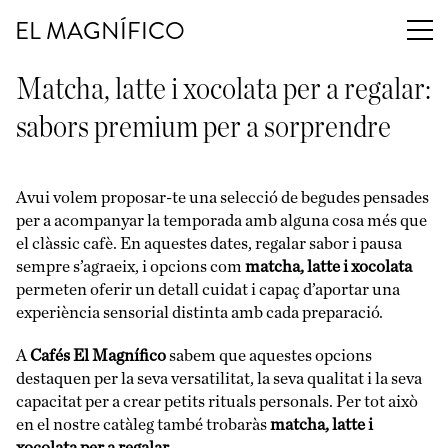
EL MAGNÍFICO
Matcha, latte i xocolata per a regalar:
sabors premium per a sorprendre
Avui volem proposar-te una selecció de begudes pensades
per a acompanyar la temporada amb alguna cosa més que
el clàssic cafè. En aquestes dates, regalar sabor i pausa
sempre s’agraeix, i opcions com
matcha, latte i xocolata
permeten oferir un detall cuidat i capaç d’aportar una
experiència sensorial distinta amb cada preparació.
A
Cafés El Magnífico
sabem que aquestes opcions
destaquen per la seva versatilitat, la seva qualitat i la seva
capacitat per a crear petits rituals personals. Per tot això
en el nostre catàleg també trobaràs
matcha, latte i
xocolata per a regalar.