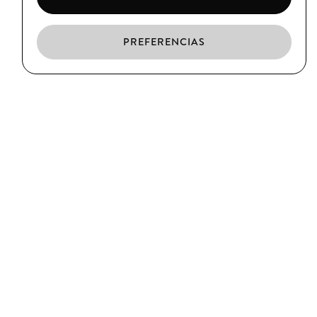
PREFERENCIAS
ES
CA
EN
EL BORN
C/ Argenteria, 64
Barcelona
T. (+34) 93 319 39 75
CIUTAT VELLA
C/ Xuclà, 25
Barcelona
T. (+34) 93 317 34 38