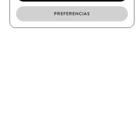
PREFERENCIAS
ES
CA
EN
EL BORN
C/ Argenteria, 64
Barcelona
T. (+34) 93 319 39 75
CIUTAT VELLA
C/ Xuclà, 25
Barcelona
T. (+34) 93 317 34 38