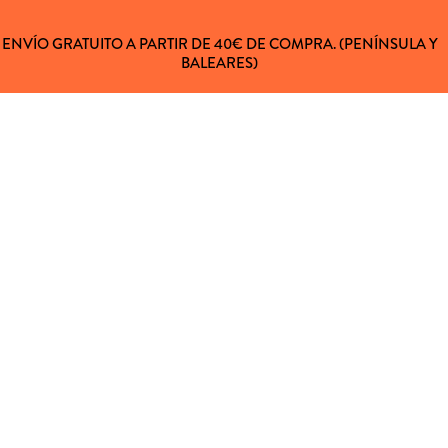
ENVÍO GRATUITO A PARTIR DE 40€ DE COMPRA. (PENÍNSULA Y
BALEARES)
 AL CLIENTE
 81
e 9:00 a 16:00h
nifico.com
AVISO LEGAL
POLÍTICA DE PRIVACIDAD
POLÍTICA DE COOKIES
TÉRMINOS Y CONDICIONES
TÉRMINOS CURSOS Y TALLERES