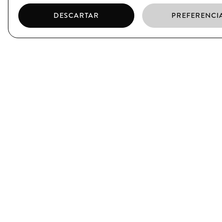
DESCARTAR
PREFERENCI
EL BORN
CIUTAT VELLA
C/ Argenteria, 64
C/ Xuclà, 25
Barcelona
Barcelona
T. (+34) 93 319 39 75
T. (+34) 93 317 34 38
SUSCRÍBETE