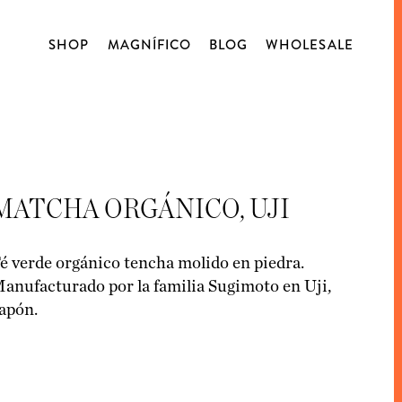
SHOP
MAGNÍFICO
BLOG
WHOLESALE
NOSOTROS
TALLERES
CAFÉ
BLOG
CATA ABIERTA
DE ORIGEN
DESCAFEINADOS
MATCHA ORGÁNICO, UJI
BLENDS
CÁPSULAS
é verde orgánico tencha molido en piedra.
anufacturado por la familia Sugimoto en Uji,
MATCHA
apón.
BLENDSMITH
CHOCOLATE