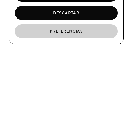
DESCARTAR
PREFERENCIAS
ES
CA
EN
EL BORN
C/ Argenteria, 64
Barcelona
T. (+34) 93 319 39 75
CIUTAT VELLA
C/ Xuclà, 25