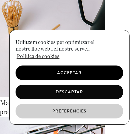
Utilitzem cookies per optimitzar el
nostre lloc web i el nostre servei.
Política de cookies
ACCEPTAR
DESCARTAR
18/12/2025
Matcha, latte i xocolata per a regalar: sabors
PREFERÈNCIES
premium per a sorprendre
CA
ES
EN